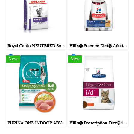
Royal Canin NEUTERED SATIETY BALANCE ขนาด ( 400 กรัม , 1.5 กิโลกรัม , 3.5 กิโลกรัม )
Hill's® Science Diet® Adult 7+ Chicken Recipe cat food ขนาดถุง 1.5 กิโลกรัม , 3.5 กิโลกรัม , 10 กิโลกรัม
New
New
PURINA ONE INDOOR ADVANTAGE เพียวริน่า วัน อินดอร์ แอดแวนเทจ อาหารแมวแบบเม็ดสำหรับแมวโตเลี้ยงในบ้าน ขนาดถุง 6.6 kg.
Hill's® Prescription Diet® i/d® Feline อาหารเม็ดสำหรับแมวปัญหาทางเดินอาหาร ขนาดถุง 1.8 กิโลกรัม.