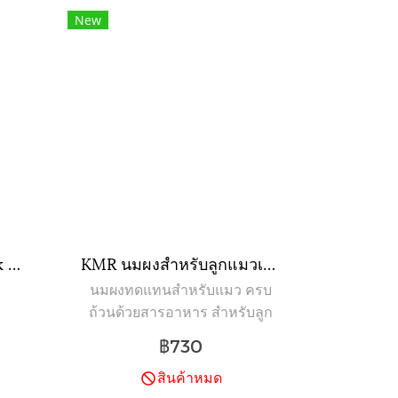
New
Petag Esbilac Goat Milk Powder นมแพะผง สำหรับลูกสุนัข 150g
KMR นมผงสำหรับลูกแมวเกิดใหม่ที่กำพร้า นมแม่ไม่พอ มีปัญหาการย่อย หรือป่วยหลังการผ่าตัด (170g.)
นมผงทดแทนสำหรับแมว ครบ
ถ้วนด้วยสารอาหาร สำหรับลูก
แมวแรกเกิด - 6 สัปดาห์
฿730
สินค้าหมด