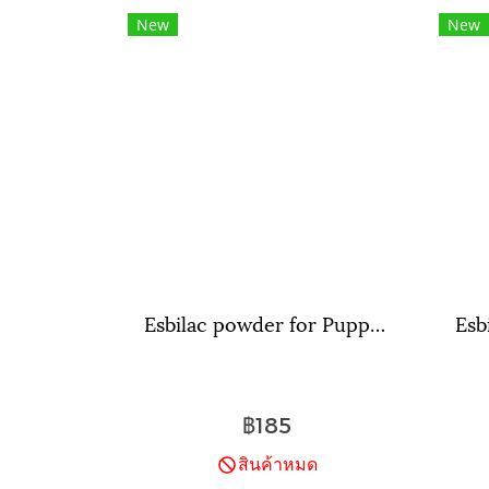
New
New
Esbilac powder for Puppy นมผงลูกสุนัข แอสบิแลคชนิดผง ขนาด 21 กรัม
฿185
สินค้าหมด