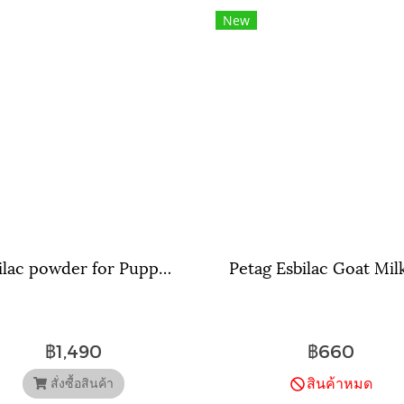
New
Esbilac powder for Puppy นมผงลูกสุนัข แอสบิแลคชนิดผง ขนาด340g (12oz.)
฿1,490
฿660
สินค้าหมด
สั่งซื้อสินค้า