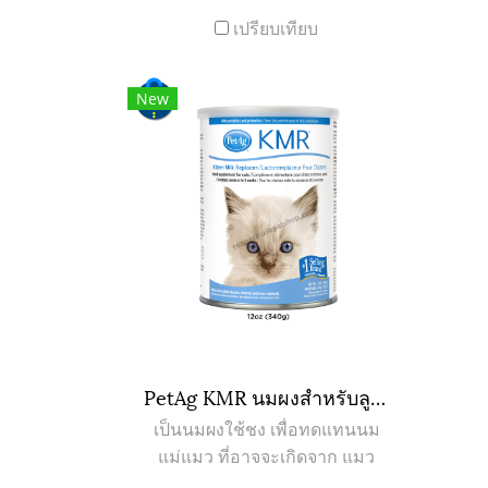
เปรียบเทียบ
New
PetAg KMR นมผงสำหรับลูกแมวเกิดใหม่ที่กำพร้า นมแม่ไม่พอ มีปัญหาการย่อย หรือป่วยหลังการผ่าตัด (340g/12oz)
เป็นนมผงใช้ชง เพื่อทดแทนนม
แม่แมว ที่อาจจะเกิดจาก แมว
กำพร้า แม่แมวมีน้ำนมไม่พอ