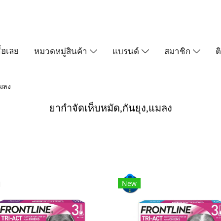
ื้อเลย
หมวดหมู่สินค้า
แบรนด์
สมาชิก
ต
แมลง
ยากำจัดเห็บหมัด,กันยุง,แมลง
New