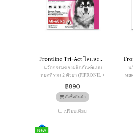
Frontline Tri-Act ไล่และกำจัดเห็บ หมัด ยุง แมลงวันคอก สำหรับสุนัข นน. 40-60 kg (XL) (3หลอด)
นวัตกรรมของผลิตภัณฑ์แบบ
น
หยดที่รวม 2 ตัวยา (FIPRONIL +
หยด
PERMETHRIN) ที่ให้
฿890
ประสิทธิภาพทั้งการออกฤทธิ์
ปร
และการปกป้องอย่างต่อเนื่องทั้ง
สั่งซื้อสินค้า
และ
เดือน เพื่อสุนัขโดยเฉพาะ
เปรียบเทียบ
New