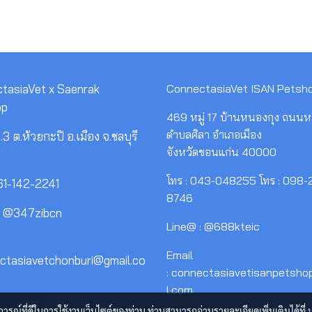
tasiaVet x Saenrak
ConnectasiaVet ISAN Petsh
op
469 หมู่ 17 บ้านหนองกุง ถนนห
ตำบลศิลา อำเภอเมือง
3 ต.ห้วยกะปิ อ.เมือง จ.ชลบุรี
จังหวัดขอนแก่น 40000
0
โทร : 043-048255 โทร : 098-
061-142-2241
8746
: @347zibcn
Line@ : @688kteic
Email
ectasiavetchonburi@gmail.co
: connectasiavetisanpetsh
l.com
บการณ์ที่ดีในการใช้งานเว็บไซต์ของท่าน ท่านสามารถอ่านรายละเอียดเพิ่มเติมได้ที่