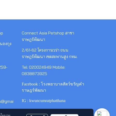
op
Connect Asia Petshop สาขา
ราษฎร์พัฒนา
นองกุง
2/61-62 โครงการเวร่า ถนน
ราษฎร์พัฒนา เขตสะพานสูง กทม.
259-
Tel: 020024949 Mobile:
0838873925
Facebook : โรงพยาบาลสัตว์ขวัญคำ
ราษฎร์พัฒนา
IG : kwuncumratphatthana
op@gmai
นโยบาย