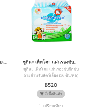
คอนโดแมว แบบกลม ที่ลับเล็บแมว ของเล่นแมว ที่นอนแมว Cat Cycle condo
ซูกินะ เพ็ทโตะ แผ่นรองซับฝึกขับถ่ายสำหรับสัตว์เลี้ยง ขนาด 45 x 60 ซม. (56 ชิ้น/ห่อ)
ซูกินะ เพ็ทโตะ แผ่นรองซับฝึกขับ
ถ่ายสำหรับสัตว์เลี้ยง (56 ชิ้น/ห่อ)
฿520
สั่งซื้อสินค้า
เปรียบเทียบ