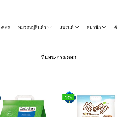
ื้อเลย
หมวดหมู่สินค้า
แบรนด์
สมาชิก
ต
ที่นอน/กรง/คอก
New