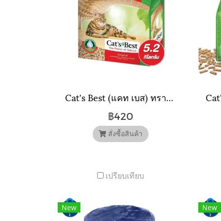
Cat's Best (แคท เบส) ทรายไม้สน สูตร ออริจินอล ขนาด 5.2 กิโลกรัม.
฿420
สั่งซื้อสินค้า
เปรียบเทียบ
New
New