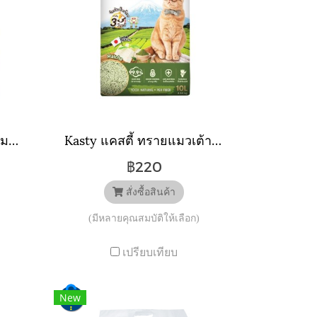
Kasty ทรายเต้าหู้ ทรายแมวเต้าหู้ ธรรมชาติ กลิ่น Orignal เบบี้มิลค์ ขนาด 10 ลิตร / 6 ลิตร
Kasty แคสตี้ ทรายแมวเต้าหู้ธรรมชาติ ถั่วลันเตา กลิ่น Match มัทฉะ ขนาด 6 ลิตร / 10 ลิตร
฿220
สั่งซื้อสินค้า
(มีหลายคุณสมบัติให้เลือก)
เปรียบเทียบ
New