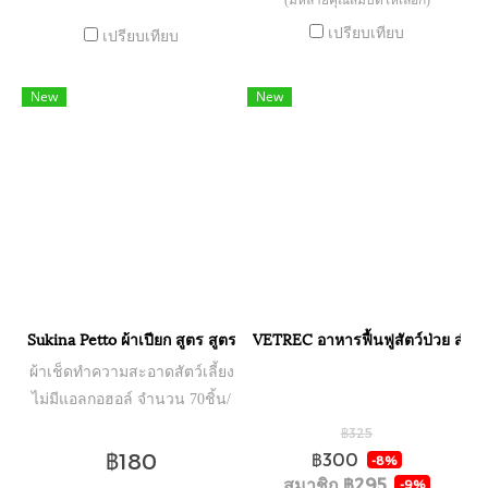
เปรียบเทียบ
เปรียบเทียบ
New
New
Sukina Petto ผ้าเปียก สูตร สูตร Original (สีฟ้า)
VETREC อาหารฟื้นฟูสัตว์ป่วย ส
ผ้าเช็ดทำความสะอาดสัตว์เลี้ยง
ไม่มีแอลกอฮอล์ จำนวน 70ชิ้น/
ห่อ
฿325
฿180
฿300
-8%
สมาชิก
฿295
-9%