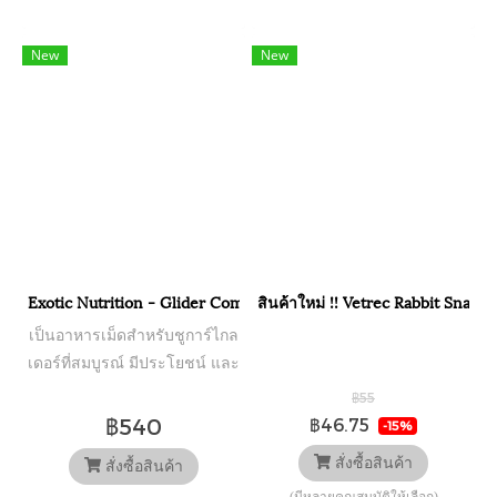
New
New
Exotic Nutrition - Glider Complete อาหารชูก้าไรเดอร์สูตรสมบูรณ์ 
สินค้าใหม่ !! Vetrec Rabbit Snack
เป็นอาหารเม็ดสำหรับชูการ์ไกล
เดอร์ที่สมบูรณ์ มีประโยชน์ และ
ง่ายต่อการให้อาหาร
฿55
฿540
฿46.75
-15%
สั่งซื้อสินค้า
สั่งซื้อสินค้า
(มีหลายคุณสมบัติให้เลือก)