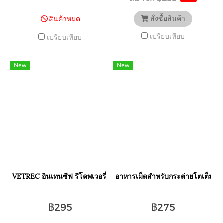
สั่งซื้อสินค้า
สินค้าหมด
เปรียบเทียบ
เปรียบเทียบ
New
New
VETREC อินเทนซีฟ รีโคพเวอรี่ อาหารชนิดผง สำหรับสัตว์กินพืช ช่วยลดภ
อาหารเม็ดสำหรับกระต่ายโตเต็มวัย 4
฿295
฿275