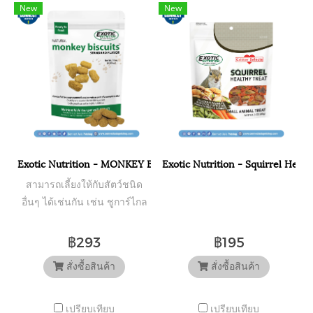
New
New
Exotic Nutrition - MONKEY BISCUITS ORANGE 14 Oz.. / มังกี้บิสก
Exotic Nutrition - Squirrel Heal
สามารถเลี้ยงให้กับสัตว์ชนิด
อื่นๆ ได้เช่นกัน เช่น ชูการ์ไกล
เดอร์ หนูตะเภา กระรอก นกแก้ว
หนู เต่า และอื่น ๆ เป็นอาหาร
฿293
฿195
เสริม
สั่งซื้อสินค้า
สั่งซื้อสินค้า
เปรียบเทียบ
เปรียบเทียบ