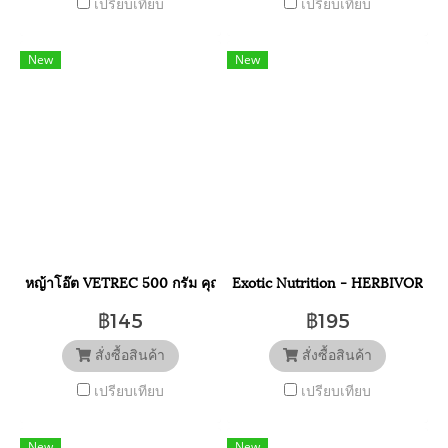
เปรียบเทียบ
เปรียบเทียบ
New
New
หญ้าโอ๊ต VETREC 500 กรัม คุณภาพที่ดีที่สุด สำหรับกระต่ายและสัตว์
Exotic Nutrition - HERBIVORE HEAL
฿145
฿195
สั่งซื้อสินค้า
สั่งซื้อสินค้า
เปรียบเทียบ
เปรียบเทียบ
New
New