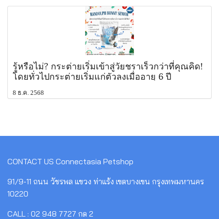
รู้หรือไม่? กระต่ายเริ่มเข้าสู่วัยชราเร็วกว่าที่คุณคิด!
โดยทั่วไปกระต่ายเริ่มแก่ตัวลงเมื่ออายุ 6 ปี
8 ธ.ค. 2568
CONTACT US
Connectasia Petshop
91/9-11 ถนน วัชรพล แขวง ท่าแร้ง เขตบางเขน กรุงเทพมหานคร
10220
CALL : 02 948 7727 กด 2