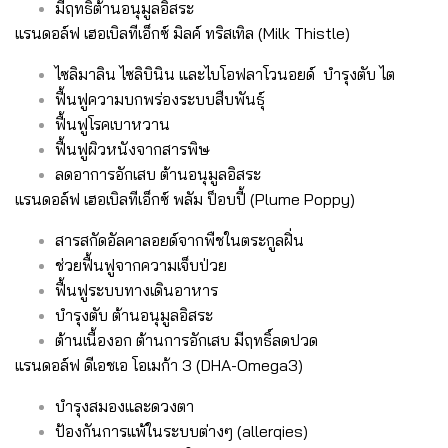
มีฤทธิ์ต้านอนุมูลอิสระ
แรนดอล์ฟ เฮอเบิลทีเอ็กซ์ มิลค์ ทริสเทิล (Milk Thistle)
ไซลิมาลิน ไซลิบินิน และไบโอฟลาโวนอยด์ บำรุงตับ ไต
ฟื้นฟูความบกพร่องระบบสืบพันธุ์
ฟื้นฟูโรคเบาหวาน
ฟื้นฟูผิวหนังจากสารพิษ
ลดอาการอักเสบ ต้านอนุมูลอิสระ
แรนดอล์ฟ เฮอเบิลทีเอ็กซ์ พลัม ป็อบปี้ (Plume Poppy)
สารสกัดอัลคาลอยด์จากพืชในตระกูลฝิ่น
ช่วยฟื้นฟูจากความเจ็บป่วย
ฟื้นฟูระบบทางเดินอาหาร
บำรุงตับ ต้านอนุมูลอิสระ
ต้านเนื้องอก ต้านการอักเสบ มีฤทธิ์ลดปวด
แรนดอล์ฟ ดีเอชเอ โอเมก้า 3 (DHA-Omega3)
บำรุงสมองและดวงตา
ป้องกันการแพ้ในระบบต่างๆ (allerqies)