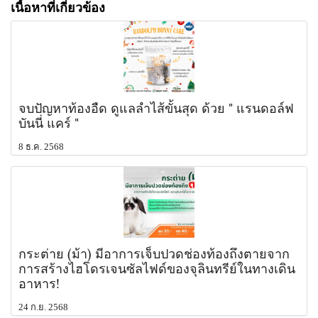
เนื้อหาที่เกี่ยวข้อง
จบปัญหาท้องอืด ดูแลลำไส้ขั้นสุด ด้วย " แรนดอล์ฟ
บันนี่ แคร์ "
8 ธ.ค. 2568
กระต่าย (ม้า) มีอาการเจ็บปวดช่องท้องถึงตายจาก
การสร้างไฮโดรเจนซัลไฟด์ของจุลินทรีย์ในทางเดิน
อาหาร!
24 ก.ย. 2568