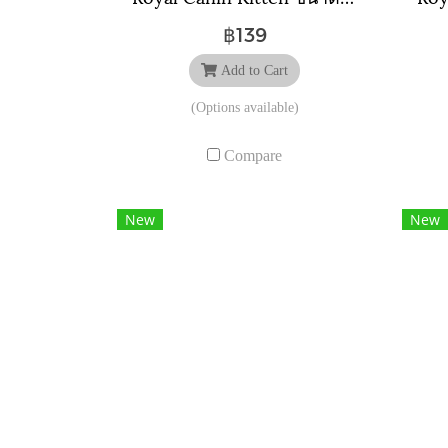
฿139
Add to Cart
(Options available)
Compare
New
New