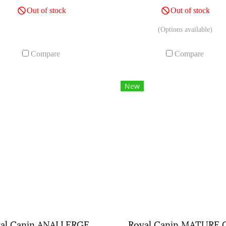
Out of stock
Out of stock
(Options available)
Compare
Compare
New
Royal Canin ANALLERGENIC CAT ขนาดถุง 4 กิโลกรัม.