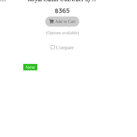
฿365
Add to Cart
(Options available)
Compare
New