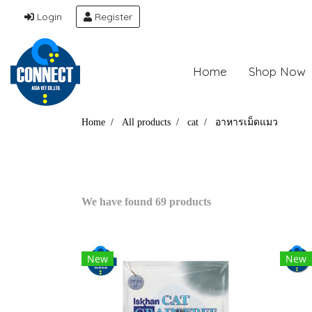
Login
Register
Home
Shop Now
Home
All products
cat
อาหารเม็ดแมว
We have found 69 products
New
New