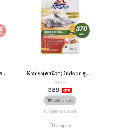
แค็ทเอ็นจอย CAT n joy อาหารแมว แมวโต สูตรทำหมัน รสแซลมอน ขนาด 400 กรัม / 1.2 กิโลกรัม
Kaniva(คานิว่า) Indoor สูตรสำหรับแมวเลี้ยงในบ้าน
฿129
฿89
-31%
Add to Cart
(Options available)
Compare