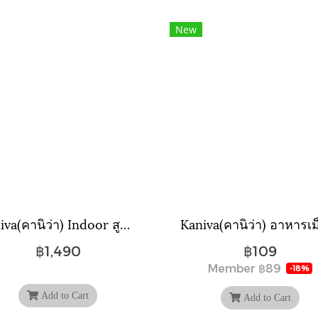
New
Kaniva(คานิว่า) Indoor สูตรสำหรับแมวเลี้ยงในบ้าน ขนาดถุง 8 กิโลกรัม
฿1,490
฿109
Member
฿89
-18%
Add to Cart
Add to Cart