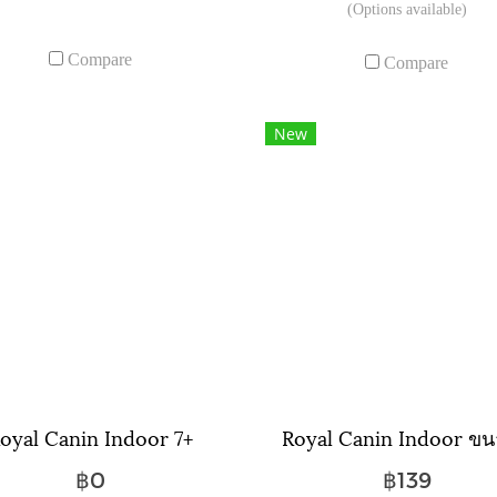
(Options available)
Compare
Compare
New
oyal Canin Indoor 7+
฿0
฿139