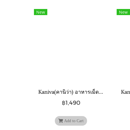
New
New
Kaniva(คานิว่า) อาหารเม็ดแมว สูตรเนื้อแกะ ทูน่าและข้าว ขนาดถุง 9 กิโลกรัม.
฿1,490
Add to Cart