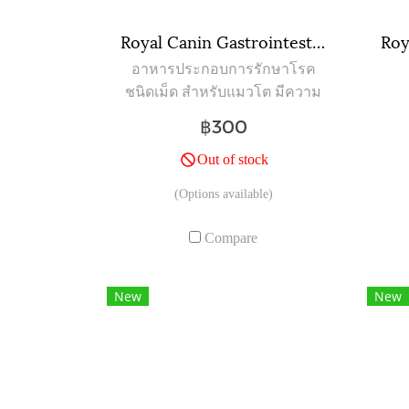
Royal Canin Gastrointestinal ขนาดถุง ( 400 กรัม , 2 กิโลกรัม )
อาหารประกอบการรักษาโรค
ชนิดเม็ด สำหรับแมวโต มีความ
ผิดปกติที่ระบบทางเดินอาหาร
฿300
ท้องเสีย อาเจียน
Out of stock
(Options available)
Compare
New
New