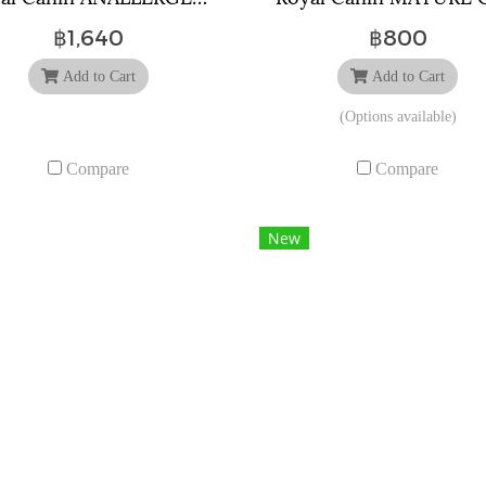
฿1,640
฿800
Add to Cart
Add to Cart
(Options available)
Compare
Compare
New