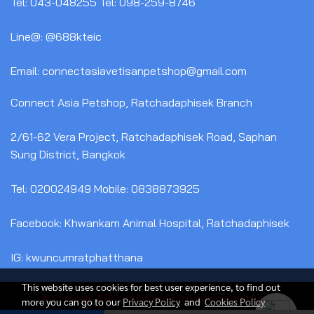
Tel: 043-048255 Tel: 098-259-8746
Line@: @688kteic
Email: connectasiavetisanpetshop@gmail.com
Connect Asia Petshop, Ratchadaphisek Branch
2/61-62 Vera Project, Ratchadaphisek Road, Saphan
Sung District, Bangkok
Tel: 020024949 Mobile: 0838873925
Facebook: Khwankam Animal Hospital, Ratchadaphisek
IG: kwuncumratphatthana
This website uses cookies for best user experience, to find out
© Copyright 2020 All Rights Reserved.มาร์เก็ตติ้งหน้าใส
more you can go to our
Privacy Policy
and
Cookies Policy