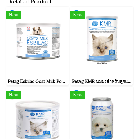
Related Product
New
New
Petag Esbilac Goat Milk Powder นมแพะผง สำหรับลูกสุนัข 150g
PetAg KMR นมผงสำหรับลูกแมวเกิดใหม่ที่กำพร้า นมแม่ไม่พอ มีปัญหาการย่อย หรือป่วยหลังการผ่าตัด (340g/12oz)
New
New