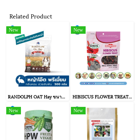
Related Product
New
New
RANDOLPH OAT Hay ขนาด 500 กรัม
HIBISCUS FLOWER TREAT 1 OZ.
New
New