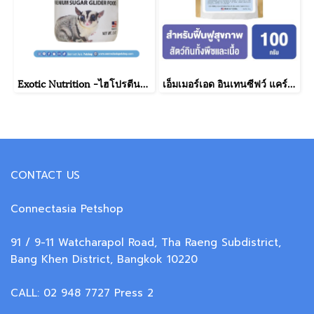
Exotic Nutrition -ไฮโปรตีนวอมบารู ฟรุ๊ตแอนด์เวกกี้ (รสผักผลไม้) อาหารชูการ์ไกลเดอร์แบบขวดพร้อมทาน ขนาด 340 กรัม
เอ็มเมอร์เอด อินเทนซีฟว์ แคร์ โอมนิวอร์ ขนาด 100 กรัม.
CONTACT US
Connectasia Petshop
91 / 9-11 Watcharapol Road, Tha Raeng Subdistrict,
Bang Khen District, Bangkok 10220
CALL: 02 948 7727 Press 2