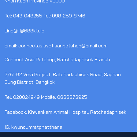
Khon Kaen Province 40000
Tel: 043-048255 Tel: 098-259-8746
Line@: @688kteic
Email: connectasiavetisanpetshop@gmail.com
Connect Asia Petshop, Ratchadaphisek Branch
2/61-62 Vera Project, Ratchadaphisek Road, Saphan
Sung District, Bangkok
Tel: 020024949 Mobile: 0838873925
Facebook: Khwankam Animal Hospital, Ratchadaphisek
IG: kwuncumratphatthana