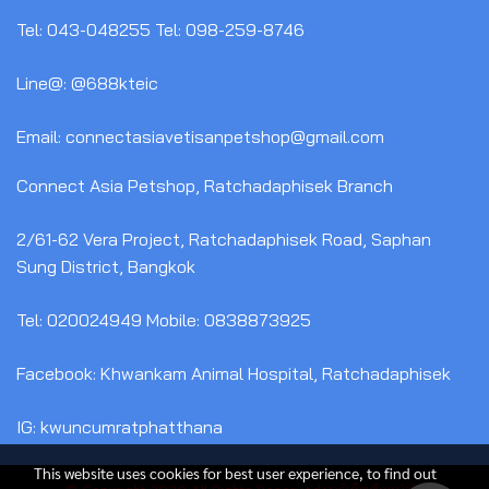
Tel: 043-048255 Tel: 098-259-8746
Line@: @688kteic
Email: connectasiavetisanpetshop@gmail.com
Connect Asia Petshop, Ratchadaphisek Branch
2/61-62 Vera Project, Ratchadaphisek Road, Saphan
Sung District, Bangkok
Tel: 020024949 Mobile: 0838873925
Facebook: Khwankam Animal Hospital, Ratchadaphisek
IG: kwuncumratphatthana
This website uses cookies for best user experience, to find out