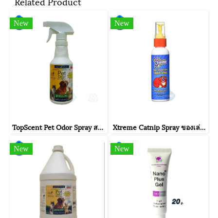
Related Product
New
New
TopScent Pet Odor Spray สเปรย์ดับกลิ่นฉี่ สุนัข แมว 400 ml
Xtreme Catnip Spray ของเล่นแมว ขนมแมว สเปรย์แคทนิป กัญชาแมว ใช้ฉีดบนของเล่น ผ่อนคลาย สำหรับแมว (118 มล./ขวด)
New
New