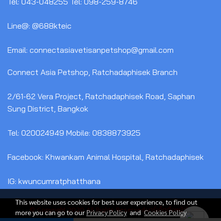
Tel: 043-048255 Tel: 098-259-8746
Line@: @688kteic
Email: connectasiavetisanpetshop@gmail.com
Connect Asia Petshop, Ratchadaphisek Branch
2/61-62 Vera Project, Ratchadaphisek Road, Saphan
Sung District, Bangkok
Tel: 020024949 Mobile: 0838873925
Facebook: Khwankam Animal Hospital, Ratchadaphisek
IG: kwuncumratphatthana
This website uses cookies for best user experience, to find out
© Copyright 2020 All Rights Reserved.มาร์เก็ตติ้งหน้าใส
more you can go to our
Privacy Policy
and
Cookies Policy