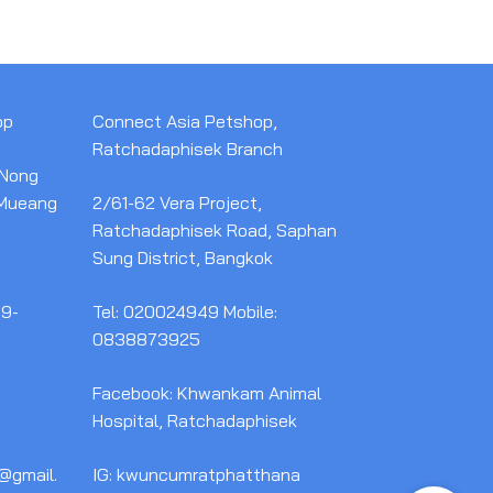
op
Connect Asia Petshop,
Ratchadaphisek Branch
 Nong
 Mueang
2/61-62 Vera Project,
Ratchadaphisek Road, Saphan
Sung District, Bangkok
59-
Tel: 020024949 Mobile:
0838873925
Facebook: Khwankam Animal
Hospital, Ratchadaphisek
@gmail.
IG: kwuncumratphatthana