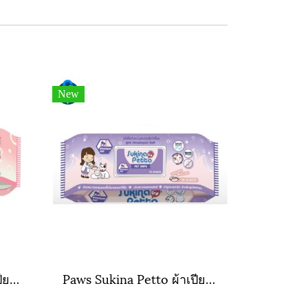
New
Paws Sukina Petto ผ้าเปียก สูตร Hypoallergenic (สีชมพู )
Paws Sukina Petto ผ้าเปียก สูตร Himalayan Salt (สีม่วง) สูตรกำจัดแบคทีเรีย (มาใหม่)