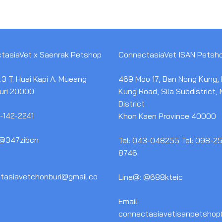
tasiaVet x Saenrak Petshop
ConnectasiaVet ISAN Petsh
3 T. Huai Kapi A. Mueang
469 Moo 17, Ban Nong Kung,
uri 20000
Kung Road, Sila Subdistrict,
District
1-142-2241
Khon Kaen Province 40000
 @347zibcn
Tel: 043-048255 Tel: 098-2
8746
tasiavetchonburi@gmail.co
Line@: @688kteic
Email:
connectasiavetisanpetshop