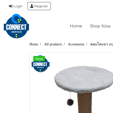
Login
Register
Home
Shop Now
Home
All products
Accessories
คอนโดแมว แบบก
New