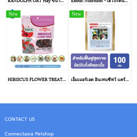
RANDOLPH OAT Hay ขนาด 500 กรัม
Exotic Nutrition -ไฮโปรตีนวอมบารู ฟรุ๊ตแอนด์เวกกี้ (รสผักผลไม้) อาหารชูการ์ไกลเดอร์แบบขวดพร้อมทาน ขนาด 340 กรัม
New
New
HIBISCUS FLOWER TREAT 1 OZ.
เอ็มเมอร์เอด อินเทนซีฟว์ แคร์ โอมนิวอร์ ขนาด 100 กรัม.
CONTACT US
Connectasia Petshop