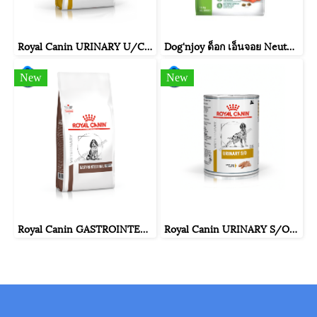
Royal Canin URINARY U/C สุนัขโรคนิ่ว ชนิด ยูเรต แซนทีน ซิสทีน ขนาดถุง 2 กิโลกรัม
Dog'njoy ด็อก เอ็นจอย Neutered Dog อาหารสุนัขโตทำหมัน รสแซลมอน ขนาด 500 กรัม / 1.5 กิโลกรัม
New
New
Royal Canin GASTROINTESTINAL PUPPY มีความผิดปกติที่ระบบทางเดินอาหาร ขนาดถุง 1 กิโลกรัม
Royal Canin URINARY S/O สุนัขโรคนิ่ว สลายนิ่วสตรูไวท์ ขนาดกระป๋อง 410 กรัม