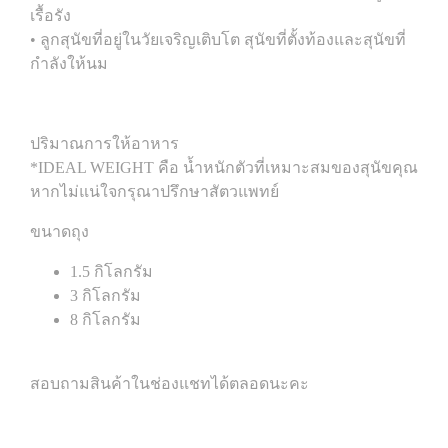
เรื้อรัง
• ลูกสุนัขที่อยู่ในวัยเจริญเติบโต สุนัขที่ตั้งท้องและสุนัขที่
กำลังให้นม
ปริมาณการให้อาหาร
*IDEAL WEIGHT คือ น้ำหนักตัวที่เหมาะสมของสุนัขคุณ
หากไม่แน่ใจกรุณาปรึกษาสัตวแพทย์
ขนาดถุง
1.5 กิโลกรัม
3 กิโลกรัม
8 กิโลกรัม
สอบถามสินค้าในช่องแชทได้ตลอดนะคะ