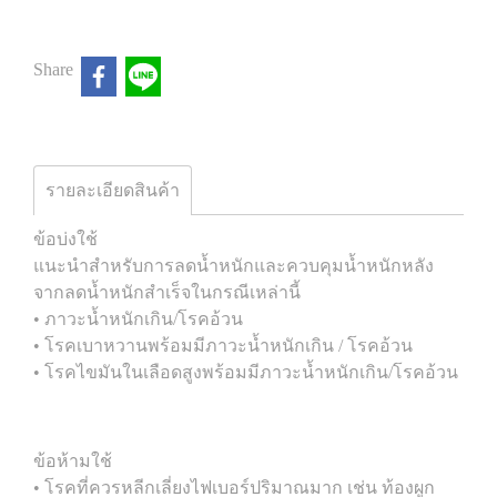
Share
รายละเอียดสินค้า
ข้อบ่งใช้
แนะนำสำหรับการลดน้ำหนักและควบคุมน้ำหนักหลัง
จากลดน้ำหนักสำเร็จในกรณีเหล่านี้
• ภาวะน้ำหนักเกิน/โรคอ้วน
• โรคเบาหวานพร้อมมีภาวะน้ำหนักเกิน / โรคอ้วน
• โรคไขมันในเลือดสูงพร้อมมีภาวะน้ำหนักเกิน/โรคอ้วน
ข้อห้ามใช้
• โรคที่ควรหลีกเลี่ยงไฟเบอร์ปริมาณมาก เช่น ท้องผูก