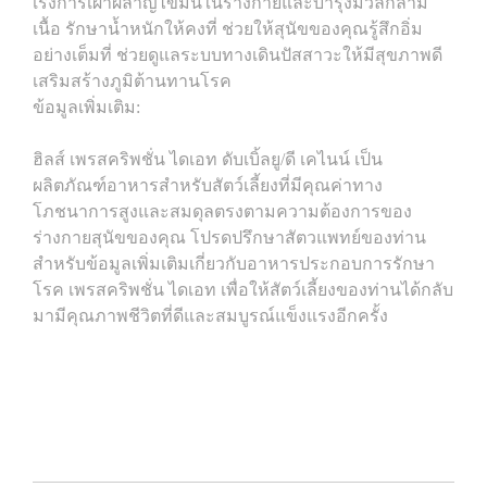
เร่งการเผาผลาญไขมันในร่างกายและบำรุงมวลกล้าม
เนื้อ รักษาน้ำหนักให้คงที่ ช่วยให้สุนัขของคุณรู้สึกอิ่ม
อย่างเต็มที่ ช่วยดูแลระบบทางเดินปัสสาวะให้มีสุขภาพดี
เสริมสร้างภูมิต้านทานโรค
ข้อมูลเพิ่มเติม:
ฮิลส์ เพรสคริพชั่น ไดเอท ดับเบิ้ลยู/ดี เคไนน์ เป็น
ผลิตภัณฑ์อาหารสำหรับสัตว์เลี้ยงที่มีคุณค่าทาง
โภชนาการสูงและสมดุลตรงตามความต้องการของ
ร่างกายสุนัขของคุณ โปรดปรึกษาสัตวแพทย์ของท่าน
สำหรับข้อมูลเพิ่มเติมเกี่ยวกับอาหารประกอบการรักษา
โรค เพรสคริพชั่น ไดเอท เพื่อให้สัตว์เลี้ยงของท่านได้กลับ
มามีคุณภาพชีวิตที่ดีและสมบูรณ์แข็งแรงอีกครั้ง