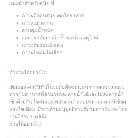
แนะนำสำหรับสุนัข ที่
ภาวะที่ตอบสนองต่อใยอาหาร
ภาวะเบาหวาน
ควบคุมน้ำหนัก
ลดการกลับมาเกิดซ้ำของนิ่วสตรูไวท์
ภาวะตับอ่อนอักเสบ
ภาวะไขมันในเลือด
ทำงานได้อย่างไร:
เติมแอล-คาร์นิทีนในระดับที่เหมาะสม การผสมผลาสระ
หว่างใยอาหารที่สามารถละลายน้ำได้และไม่ละลายน้ำ
เข้าด้วยกัน ไขมันและพลังงานต่ำ ลดปริมาณแมกนีเซียม
และโซเดียม มีสารต้านอนุมูลอิสระที่ผ่านการรับรองโดย
งานวิจัยทางคลินิก
ช่วยได้อย่างไร: