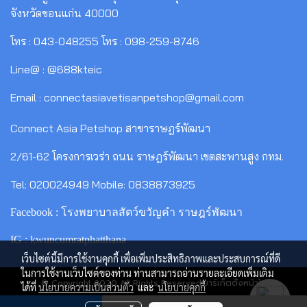
จังหวัดขอนแก่น 40000
โทร : 043-048255 โทร : 098-259-8746
Line@ : @688kteic
Email : connectasiavetisanpetshop@gmail.com
Connect Asia Petshop สาขาราษฎร์พัฒนา
2/61-62 โครงการเวร่า ถนน ราษฎร์พัฒนา เขตสะพานสูง กทม.
Tel: 020024949 Mobile: 0838873925
Facebook : โรงพยาบาลสัตว์ขวัญคำ ราษฎร์พัฒนา
IG : kwuncumratphatthana
เว็บไซต์นี้มีการใช้งานคุกกี้ เพื่อเพิ่มประสิทธิภาพและประสบการณ์ที่ดี
ในการใช้งานเว็บไซต์ของท่าน ท่านสามารถอ่านรายละเอียดเพิ่มเติม
© Copyright 2020 All Rights Reserved.มาร์เก็ตติ้งหน้าใส
ได้ที่
นโยบายความเป็นส่วนตัว
และ
นโยบายคุกกี้
ผู้เข้าชมวันนี้
229