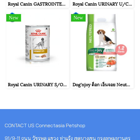
Royal Canin GASTROINTESTINAL PUPPY มีความผิดปกติที่ระบบทางเดินอาหาร ขนาดถุง 1 กิโลกรัม
Royal Canin URINARY U/C สุนัขโรคนิ่ว ชนิด ยูเรต แซนทีน ซิสทีน ขนาดถุง 2 กิโลกรัม
New
New
Royal Canin URINARY S/O สุนัขโรคนิ่ว สลายนิ่วสตรูไวท์ ขนาดกระป๋อง 410 กรัม
Dog'njoy ด็อก เอ็นจอย Neutered Dog อาหารสุนัขโตทำหมัน รสแซลมอน ขนาด 500 กรัม / 1.5 กิโลกรัม
CONTACT US
Connectasia Petshop
91/9-11 ถนน วัชรพล แขวง ท่าแร้ง เขตบางเขน กรุงเทพมหานคร