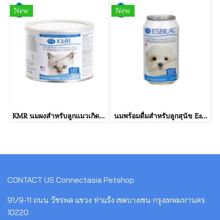
New
New
KMR นมผงสำหรับลูกแมวเกิดใหม่ที่กำพร้า นมแม่ไม่พอ มีปัญหาการย่อย หรือป่วยหลังการผ่าตัด (170g.)
นมพร้อมดื่มสำหรับลูกสุนัข Esbilac (340 กรัม)
CONTACT US
Connectasia Petshop
91/9-11 ถนน วัชรพล แขวง ท่าแร้ง เขตบางเขน กรุงเทพมหานคร
10220