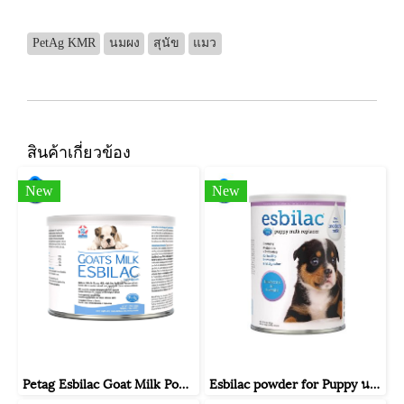
PetAg KMR
นมผง
สุนัข
แมว
สินค้าเกี่ยวข้อง
New
New
Petag Esbilac Goat Milk Powder นมแพะผง สำหรับลูกสุนัข 150g
Esbilac powder for Puppy นมผงลูกสุนัข แอสบิแลคชนิดผง ขนาด340g (12oz.)