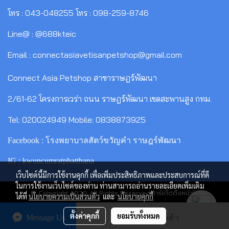
โทร : 043-048255 โทร : 098-259-8746
Line@ : @688kteic
Email : connectasiavetisanpetshop@gmail.com
Connect Asia Petshop สาขาราษฎร์พัฒนา
2/61-62 โครงการเวร่า ถนน ราษฎร์พัฒนา เขตสะพานสูง กทม.
Tel: 020024949 Mobile: 0838873925
Facebook : โรงพยาบาลสัตว์ขวัญคำ ราษฎร์พัฒนา
IG : kwuncumratphatthana
เว็บไซต์นี้มีการใช้งานคุกกี้ เพื่อเพิ่มประสิทธิภาพและประสบการณ์ที่ดี
ในการใช้งานเว็บไซต์ของท่าน ท่านสามารถอ่านรายละเอียดเพิ่มเติม
© Copyright 2020 All Rights Reserved.มาร์เก็ตติ้งหน้าใส
ได้ที่
นโยบายความเป็นส่วนตัว
และ
นโยบายคุกกี้
ผู้เข้าชมวันนี้
792
ตั้งค่าคุกกี้
ยอมรับทั้งหมด
Message Us
สั่งซื้อสินค้า
Powered by
MakeWebEasy.com