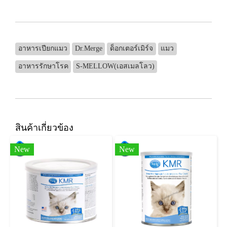
อาหารเปียกแมว
Dr.Merge
ด็อกเตอร์เมิร์จ
แมว
อาหารรักษาโรค
S-MELLOW(เอสเมลโลว)
สินค้าเกี่ยวข้อง
New
New