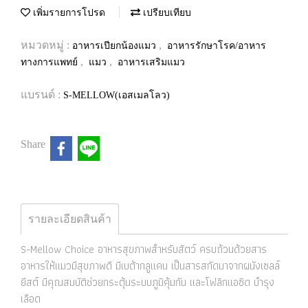
เพิ่มรายการโปรด
เปรียบเทียบ
หมวดหมู่ :
,
อาหารเปียกน้องแมว
อาหารรักษาโรค/อาหาร
,
,
ทางการแพทย์
แมว
อาหารเสริมแมว
แบรนด์ :
S-MELLOW(เอสเมลโลว)
Share
รายละเอียดสินค้า
S-Mellow Choice อาหารสุขภาพสำหรับสัตว์ ครบถ้วนด้วยสาร
อาหารให้แมวมีสุขภาพดี มีเบต้ากลูแคน เป็นสารสกัดมาจากผนังเซลล์
ยีสต์ มีคุณสมบัติช่วยกระตุ้นระบบภูมิคุ้มกัน และโฟลิกแอซิด บำรุง
เลือด