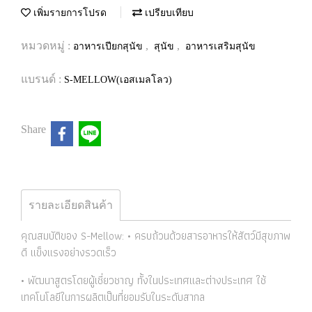
เพิ่มรายการโปรด
เปรียบเทียบ
หมวดหมู่ :
,
,
อาหารเปียกสุนัข
สุนัข
อาหารเสริมสุนัข
แบรนด์ :
S-MELLOW(เอสเมลโลว)
Share
รายละเอียดสินค้า
คุณสมบัติของ S-Mellow: • ครบถ้วนด้วยสารอาหารให้สัตว์มีสุขภาพ
ดี แข็งแรงอย่างรวดเร็ว
• พัฒนาสูตรโดยผู้เชี่ยวชาญ ทั้งในประเทศและต่างประเทศ ใช้
เทคโนโลยีในการผลิตเป็นที่ยอมรับในระดับสากล