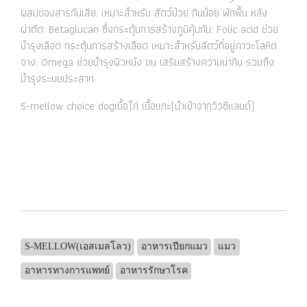
ผสมของสารกันเสีย: เหมาะสำหรับ สัตว์ป่วย กินน้อย พักฟื้น หลัง
ผ่าตัด: Betaglucan ซึ่งกระตุ้นการสร้างภูมิคุ้มกัน: Folic acid ช่วย
บำรุงเลือด กระตุ้นการสร้างเลือด เหมาะสำหรับสัตว์ที่อยู่ภาวะโลหิต
จาง: Omega ช่วยบำรุงผิวหนัง ขน เสริมสร้างความน่ากิน รวมถึง
บำรุงระบบประสาท
S-mellow choice dogเนื้อไก่ เนื้อแกะ(นำเข้าจากวิวซีแลนด์)
S-MELLOW(เอสเมลโลว)
อาหารเปียกแมว
แมว
อาหารทางการแพทย์
อาหารรักษาโรค