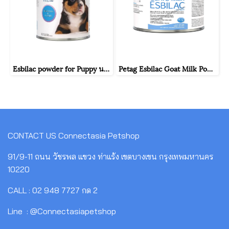
Esbilac powder for Puppy นมผงลูกสุนัข แอสบิแลคชนิดผง ขนาด340g (12oz.)
Petag Esbilac Goat Milk Powder นมแพะผง สำหรับลูกสุนัข 150g
CONTACT US
Connectasia Petshop
91/9-11 ถนน วัชรพล แขวง ท่าแร้ง เขตบางเขน กรุงเทพมหานคร
10220
CALL : 02 948 7727 กด 2
Line : @Connectasiapetshop