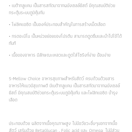
• เบต้ากลูแคน เป็นสารสกัดมาจากผนังเซลล์ยีสต์ มีคุณสมบัติช่วย
กระตุ้นระบบภูมิคุ้มกัน
• โฟลิคแอซิด เป็นองค์ประกอบสำคัญในการสร้างเม็ดเลือด
• กรดอะมิโน เป็นหน่วยย่อยของโปรตีน สามารถดูดซึมและนำไปใช้ได้
ทันที
• เนื้อของอาหาร มีลักษณะเหลวและดูดใส่ไซริงก์ง่าย ป้อนง่าย
S-Mellow Choice อาหารสุขภาพสำหรับสัตว์ ครบถ้วนด้วยสาร
อาหารให้แมวมีสุขภาพดี มีเบต้ากลูแคน เป็นสารสกัดมาจากผนังเซลล์
ยีสต์ มีคุณสมบัติช่วยกระตุ้นระบบภูมิคุ้มกัน และโฟลิกแอซิด บำรุง
เลือด
ประกอบด้วย ผลิตจากเนื้อคุณภาพสูง ไม่มีอวัยวะอื่นๆนอกจากเนื้อ
สัตว์ เสริมด้วย BetaGlucan , Folic acid และ Omega: ไม่มีส่วน