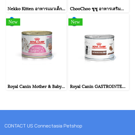
Nekko Kitten อาหารแมวเด็ก ทูน่ามูสผสมนมแพะ 70g. (สีฟ้า) จำนวน 12 ซอง.
ChooChoo ชูชู อาหารเสริมบำรุงแมว ซุปปลาสกัดเข้มข้น สำหรับแมว ขนาด 80 กรัม จำนวน 1 กระป๋อง
New
New
Royal Canin Mother & Babycat Mousse ขนาดกระป๋อง 195 กรัม จำนวน 1กระป๋อง
Royal Canin GASTROINTESTINAL KITTEN ขนาดกระป๋อง 195 กรัม.
CONTACT US
Connectasia Petshop