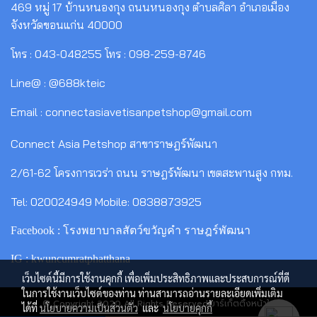
469 หมู่ 17 บ้านหนองกุง ถนนหนองกุง ตำบลศิลา อำเภอเมือง
จังหวัดขอนแก่น 40000
โทร : 043-048255 โทร : 098-259-8746
Line@ : @688kteic
Email : connectasiavetisanpetshop@gmail.com
Connect Asia Petshop สาขาราษฎร์พัฒนา
2/61-62 โครงการเวร่า ถนน ราษฎร์พัฒนา เขตสะพานสูง กทม.
Tel: 020024949 Mobile: 0838873925
Facebook : โรงพยาบาลสัตว์ขวัญคำ ราษฎร์พัฒนา
IG : kwuncumratphatthana
เว็บไซต์นี้มีการใช้งานคุกกี้ เพื่อเพิ่มประสิทธิภาพและประสบการณ์ที่ดี
ในการใช้งานเว็บไซต์ของท่าน ท่านสามารถอ่านรายละเอียดเพิ่มเติม
© Copyright 2020 All Rights Reserved.มาร์เก็ตติ้งหน้าใส
ได้ที่
นโยบายความเป็นส่วนตัว
และ
นโยบายคุกกี้