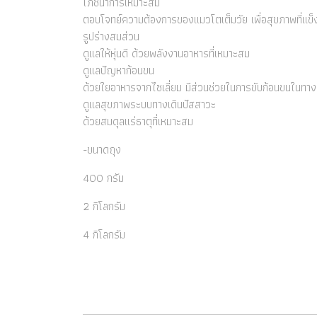
โภชนาการเหมาะสม
ตอบโจทย์ความต้องการของแมวโตเต็มวัย เพื่อสุขภาพที่แข
รูปร่างสมส่วน
ดูแลให้หุ่นดี ด้วยพลังงานอาหารที่เหมาะสม
ดูแลปัญหาก้อนขน
ด้วยใยอาหารจากไซเลี่ยม มีส่วนช่วยในการขับก้อนขนในทาง
ดูแลสุขภาพระบบทางเดินปัสสาวะ
ด้วยสมดุลแร่ธาตุที่เหมาะสม
-ขนาดถุง
400 กรัม
2 กิโลกรัม
4 กิโลกรัม