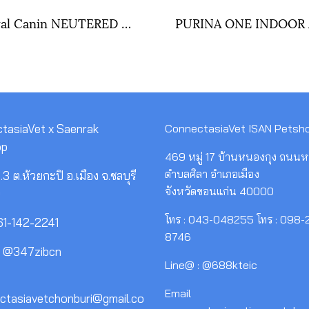
Royal Canin NEUTERED SATIETY BALANCE ขนาด ( 400 กรัม , 1.5 กิโลกรัม , 3.5 กิโลกรัม )
tasiaVet x Saenrak
ConnectasiaVet ISAN Petsh
op
469 หมู่ 17 บ้านหนองกุง ถนนห
ตำบลศิลา อำเภอเมือง
3 ต.ห้วยกะปิ อ.เมือง จ.ชลบุรี
จังหวัดขอนแก่น 40000
0
โทร : 043-048255 โทร : 098-
061-142-2241
8746
: @347zibcn
Line@ : @688kteic
Email
ectasiavetchonburi@gmail.co