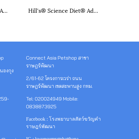
PURINA ONE INDOOR ADVANTAGE เพียวริน่า วัน อินดอร์ แอดแวนเทจ อาหารแมวแบบเม็ดสำหรับแมวโตเลี้ยงในบ้าน ขนาดถุง 6.6 kg.
Hill's® Science Diet® Adult 7+ Chicken Recipe cat food ขนาดถุง 1.5 กิโลกรัม , 3.5 กิโลกรัม , 10 กิโลกรัม
op
Connect Asia Petshop สาขา
ราษฎร์พัฒนา
นองกุง
2/61-62 โครงการเวร่า ถนน
ราษฎร์พัฒนา เขตสะพานสูง กทม.
259-
Tel: 020024949 Mobile:
0838873925
Facebook : โรงพยาบาลสัตว์ขวัญคำ
ราษฎร์พัฒนา
IG : kwuncumratphatthana