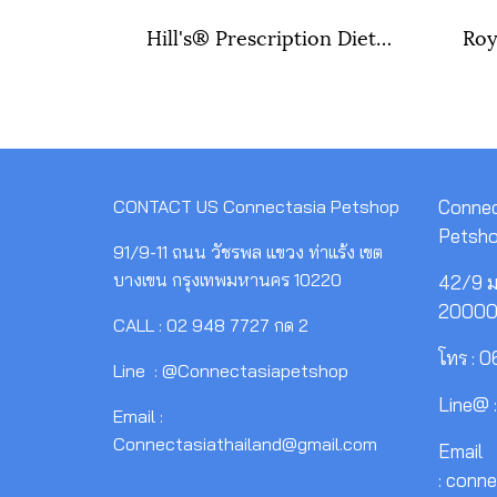
Hill's® Prescription Diet® i/d® Feline อาหารเม็ดสำหรับแมวปัญหาทางเดินอาหาร ขนาดถุง 1.8 กิโลกรัม.
CONTACT US
Connectasia Petshop
Connec
Petsh
91/9-11 ถนน วัชรพล แขวง ท่าแร้ง เขต
บางเขน กรุงเทพมหานคร 10220
42/9 ม.
2000
CALL : 02 948 7727 กด 2
โทร : 
Line : @Connectasiapetshop
Line@ 
Email :
Connectasiathailand@gmail.com
Email
: conn