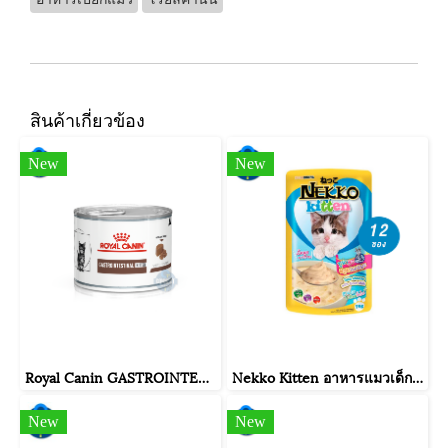
สินค้าเกี่ยวข้อง
New
New
Royal Canin GASTROINTESTINAL KITTEN ขนาดกระป๋อง 195 กรัม.
Nekko Kitten อาหารแมวเด็ก ทูน่ามูสผสมนมแพะ 70g. (สีฟ้า) จำนวน 12 ซอง.
New
New