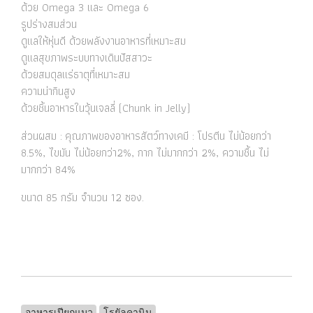
ด้วย Omega 3 และ Omega 6
รูปร่างสมส่วน
ดูแลให้หุ่นดี ด้วยพลังงานอาหารที่เหมาะสม
ดูแลสุขภาพระบบทางเดินปัสสาวะ
ด้วยสมดุลแร่ธาตุที่เหมาะสม
ความน่ากินสูง
ด้วยชิ้นอาหารในวุ้นเจลลี่ (Chunk in Jelly)
ส่วนผสม : คุณภาพของอาหารสัตว์ทางเคมี : โปรตีน ไม่น้อยกว่า
8.5%, ไขมัน ไม่น้อยกว่า2%, กาก ไม่มากกว่า 2%, ความชื้น ไม่
มากกว่า 84%
ขนาด 85 กรัม จำนวน 12 ซอง.
อาหารเปียกแมว
โรยัลคานิน