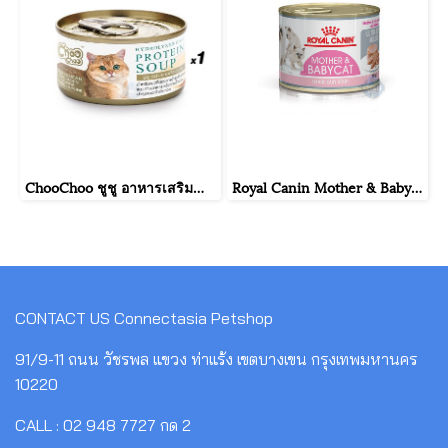
ChooChoo ชูชู อาหารเสริมบำรุงแมว ซุปปลาสกัดเข้มข้น สำหรับแมว ขนาด 80 กรัม จำนวน 1 กระป๋อง
Royal Canin Mother & Babycat Mousse ขนาดกระป๋อง 195 กรัม จำนวน 1กระป๋อง
CONTACT US
Connectasia Petshop
91/9-11 ถนน วัชรพล แขวง ท่าแร้ง เขตบางเขน กรุงเทพมหานคร
10220
CALL : 02 948 7727 กด 2