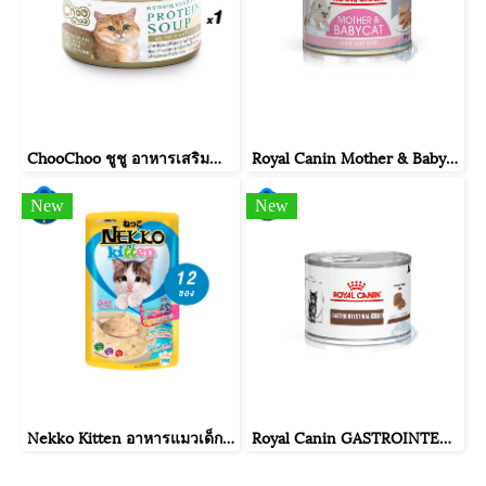
ChooChoo ชูชู อาหารเสริมบำรุงแมว ซุปปลาสกัดเข้มข้น สำหรับแมว ขนาด 80 กรัม จำนวน 1 กระป๋อง
Royal Canin Mother & Babycat Mousse ขนาดกระป๋อง 195 กรัม จำนวน 1กระป๋อง
New
New
Nekko Kitten อาหารแมวเด็ก ทูน่ามูสผสมนมแพะ 70g. (สีฟ้า) จำนวน 12 ซอง.
Royal Canin GASTROINTESTINAL KITTEN ขนาดกระป๋อง 195 กรัม.