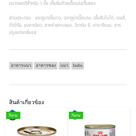
ขนาดพอดีสำหรับ 1 มื้อ เต็มอิ่มด้วยเนื้อแน่นเต็มซอง
ส่วนประกอบ : ปลาทูน่าเนื้อขาว, ปลาทูน่าเนื้อแดง, เนื้อสันในไก่, เจลลี่,
กัวร์กัม, ผงชาเขียว, สาหร่ายทะเลผง, วิตามิน อี, คาราจีแนน, สาร
ปรุงแต่งกลิ่นรส
อาหารแมว
อาหารซอง
แมว
Inaba
สินค้าเกี่ยวข้อง
New
New