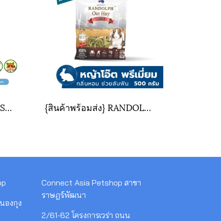
Exotic Nutrition - HIBISCUS FLOWER TREAT 28 กรัม.ขนมดอกชบา อบแห้ง อาหารสำหรับ สัตว์กินพืช 28 กรัม.
{สินค้าพร้อมส่ง} RANDOLPH OAT Hay ขนาด 500 กรัม
op
Connect Asia Petshop สาขา
ราษฎร์พัฒนา
นองกุง
2/61-62 โครงการเวร่า ถนน