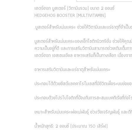
เฮดจ์ฮอก บูสเตอร์ (วิตามินรวม) ขนาด 2 ออนซ์
HEDGEHOG BOOSTER (MULTIVITAMIN).
.บูสเตอร์สำหรับเม่นแคระ ช่วยให้วิตามินและแร่ธาตุที่จำ
บูสเตอร์สำหรับเม่นแคระของเอ็กโซติกนิวทริชั่น ช่วยให้คุณ
ความเป็นอยู่ที่ดี และการเสริมวิตามินสามารถช่วยเติมเต
เฮดจ์ฮอก เอสเซนเชียล อาหารเสริมก็เป็นทางเลือก เนื่องจา
อาหารเสริมวิตามินและแร่ธาตุสำหรับเม่นแคระ
ประกอบได้ด้วยยีสต์แซคคาโรไมเซสที่มีชีวิตเพื่อระบบย่อยอา
ประกอบด้วยโปรไบโอติกที่ป้องกันการสะสมแบคทีเรียที่ก่อโ
เหมาะสำหรับเม่นแคระพ่อแม่พันธุ์ ช่วงวัยเจริญพันธุ์ และดี
น้ำหนักสุทธิ: 2 ออนซ์ (ประมาณ 150 เสิร์ฟ)