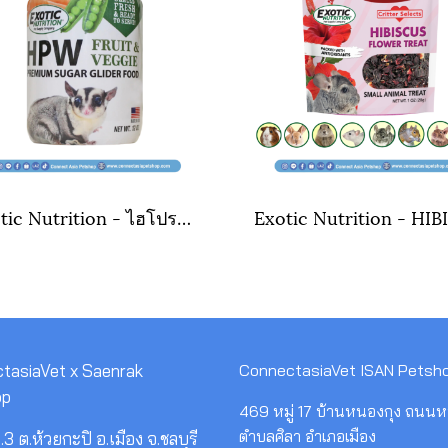
Exotic Nutrition - ไฮโปรตีนวอมบารู ฟรุ๊ตแอนด์เวกกี้ (รสผักผลไม้) อาหารชูการ์ไกลเดอร์แบบขวดพร้อมทาน ขนาด 340 กรัม
tasiaVet x Saenrak
ConnectasiaVet ISAN Petsh
op
469 หมู่ 17 บ้านหนองกุง ถนนห
ตำบลศิลา อำเภอเมือง
3 ต.ห้วยกะปิ อ.เมือง จ.ชลบุรี