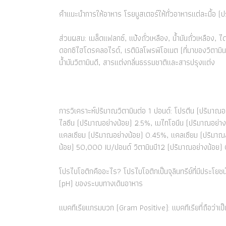
คำแนะนำการให้อาหาร โรยบูสเตอร์ให้ทั่วอาหารแต่ละมื้อ 
ส่วนผสม: เมล็ดแฟลกซ์, แป้งถั่วเหลือง, น้ำมันถั่วเหลือง
ดอกซิไฮโดรคลอไรด์, เรตินิลโพรพิโอเนต (ที่มาของวิตามินเ
น้ำมันวิตามินดี, สารแต่งกลิ่นธรรมชาติและสารปรุงแต่ง
การวิเคราะห์ปริมาณวิตามินต่อ 1 ปอนด์: โปรตีน (ปริมาณ
ไลซีน (ปริมาณอย่างน้อย) 2.5%, เมไทโอนีน (ปริมาณอย่า
แคลเซียม (ปริมาณอย่างน้อย) 0.45%, แคลเซียม (ปริมาณ
น้อย) 50,000 IU/ปอนด์ วิตามินบี12 (ปริมาณอย่างน้อย)
โปรไบโอติกคืออะไร? โปรไบโอติกเป็นจุลินทรีย์ที่มีประโยช
(pH) ของระบบทางเดินอาหาร
แบคทีเรียแกรมบวก (Gram Positive): แบคทีเรียที่ถือว่าเป็น