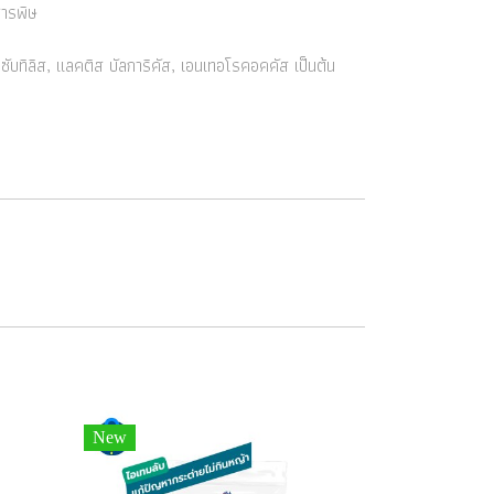
สารพิษ
ัส ซับทิลิส, แลคติส บัลการิคัส, เอนเทอโรคอคคัส เป็นต้น
New