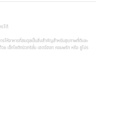
ารได้.
การให้อาหารที่สมดุลเป็นสิ่งสำคัญสำหรับสุขภาพที่ดีและ
ย เอ็กโซติกนิวทริชั่น เฮดจ์ฮอก คอมพรีท หรือ ซูโปร