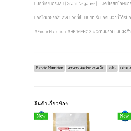
แบคทีเรียแกรมลบ (Gram Negative): แบคทีเรียที่มักพบก่
แลคโตบาซิลลัส: สิ่งมีชีวิตที่เป็นแบคทีเรียแกรมบวกที่ได้รับ
#ExoticNutrition #HEDGEHOG #วิตามินรวมแบบผงสำห
Exotic Nutrition
อาหารสัตว์ขนาดเล็ก
เม่น
เม่นแ
สินค้าเกี่ยวข้อง
New
New