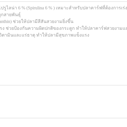
รูไลน่า 6 % (Spirulina 6 % ) เหมาะสำหรับปลาคาร์ฟที่ต้องการเร่งส
กสายพันธุ์
thin) ช่วยให้ปลามีสีสันสวยงามยิ่งขึ้น
รง ช่วยป้องกันความผิดปกติของกระดูก ทำให้ปลาคาร์ฟสวยงามแ
ิตามินและแร่ธาตุ ทำให้ปลามีสุขภาพแข็งแรง