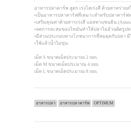
อาหารปลาคาร์พ สูตร เร่งโตเร่งสี ด้วยสาหร่ายสไป
•เป็นอาหารปลาคาร์ฟที่เหมาะสำหรับปลาคาร์ฟทุ
•เสริมคุณค่าด้วยสารเร่งสี แอสทาแซนธิน (Astaxan
•ลดการสะสมของไขมันทำให้ปลาไม่อ้วนผิดรูปท
•มีส่วนประกอบทางโภชนาการที่สมดุลกับปลา มีว
•ใช้แล้วน้ำไม่ขุ่น
เม็ด S ขนาดเม็ดประมาณ 2 mm.
เม็ด M ขนาดเม็ดประมาณ 4 mm.
เม็ด L ขนาดเม็ดประมาณ 8 mm.
อาหารปลา
อาหารปลาคาร์พ
OPTIMUM