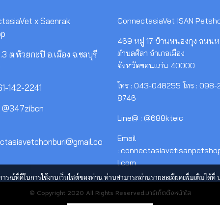
tasiaVet x Saenrak
ConnectasiaVet ISAN Petsh
op
469 หมู่ 17 บ้านหนองกุง ถนนห
ตำบลศิลา อำเภอเมือง
3 ต.ห้วยกะปิ อ.เมือง จ.ชลบุรี
จังหวัดขอนแก่น 40000
0
โทร : 043-048255 โทร : 098-
061-142-2241
8746
: @347zibcn
Line@ : @688kteic
Email
ectasiavetchonburi@gmail.co
: connectasiavetisanpetsh
l.com
บการณ์ที่ดีในการใช้งานเว็บไซต์ของท่าน ท่านสามารถอ่านรายละเอียดเพิ่มเติมได้ที่
© Copyright 2020 All Rights Reserved.มาร์เก็ตติ้งหน้าใส
ผู้เข้าชมวันนี้
359