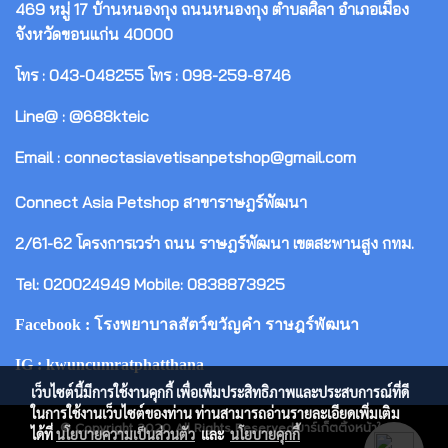
469 หมู่ 17 บ้านหนองกุง ถนนหนองกุง ตำบลศิลา อำเภอเมือง
จังหวัดขอนแก่น 40000
โทร : 043-048255 โทร : 098-259-8746
Line@ : @688kteic
Email : connectasiavetisanpetshop@gmail.com
Connect Asia Petshop สาขาราษฎร์พัฒนา
2/61-62 โครงการเวร่า ถนน ราษฎร์พัฒนา เขตสะพานสูง กทม.
Tel: 020024949 Mobile: 0838873925
Facebook : โรงพยาบาลสัตว์ขวัญคำ ราษฎร์พัฒนา
IG : kwuncumratphatthana
เว็บไซต์นี้มีการใช้งานคุกกี้ เพื่อเพิ่มประสิทธิภาพและประสบการณ์ที่ดี
ในการใช้งานเว็บไซต์ของท่าน ท่านสามารถอ่านรายละเอียดเพิ่มเติม
© Copyright 2020 All Rights Reserved.มาร์เก็ตติ้งหน้าใส
ได้ที่
นโยบายความเป็นส่วนตัว
และ
นโยบายคุกกี้