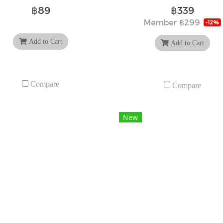
฿89
฿339
Member
฿299
-12%
Add to Cart
Add to Cart
Compare
Compare
New