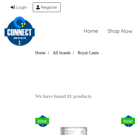
Login
Register
Home
Shop Now
Home
All brands
Royal Canin
We have found 81 products
New
New