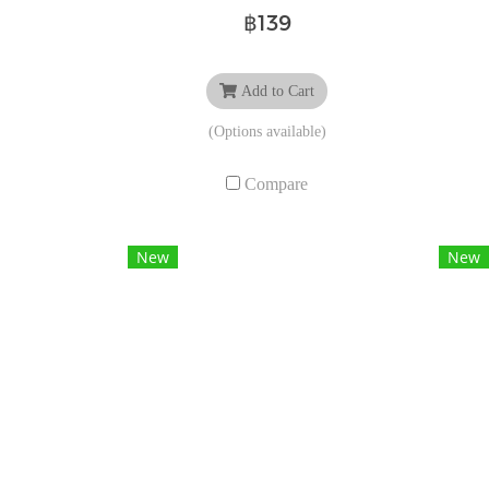
฿139
Add to Cart
(Options available)
Compare
New
New