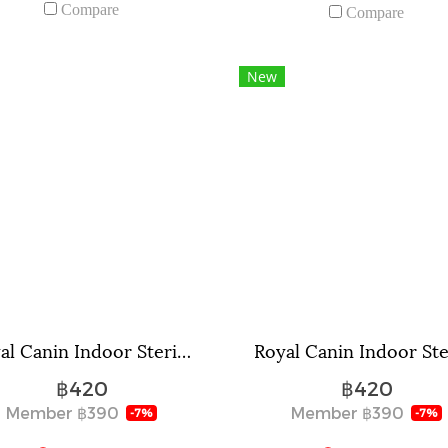
Compare
Compare
New
Royal Canin Indoor Sterilised Loaf ขนาด 85 กรัม จำนวน 12 ซอง.
฿420
฿420
Member
฿390
Member
฿390
-7%
-7%