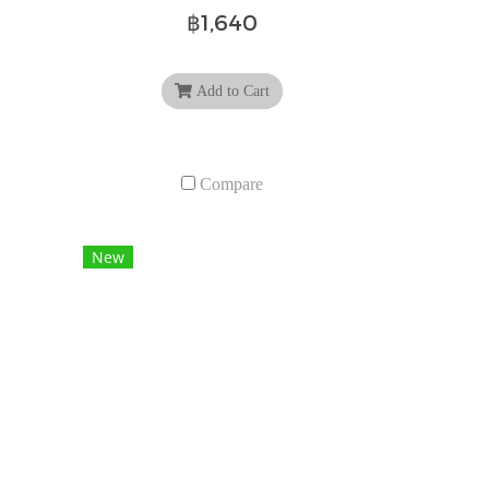
฿1,640
Add to Cart
Compare
New