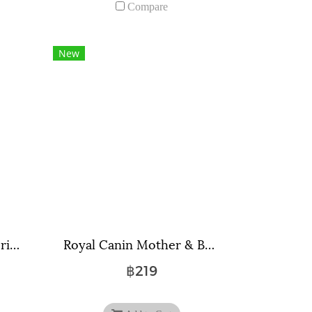
Compare
New
Royal Canin Indoor Sterilized Gravy ขนาด 85 กรัม จำนวน 12 ซอง
Royal Canin Mother & Babycat ขนาดถุง ( 400 กรัม , 2 กิโลกรัม )
฿219