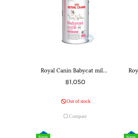
Royal Canin Babycat milk ขนาด 300 กรัม.
฿1,050
Out of stock
Compare
New
New