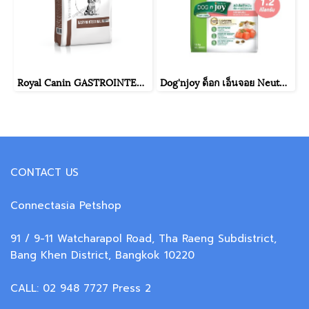
Royal Canin GASTROINTESTINAL PUPPY มีความผิดปกติที่ระบบทางเดินอาหาร ขนาดถุง 1 กิโลกรัม
Dog'njoy ด็อก เอ็นจอย Neutered Dog อาหารสุนัขโตทำหมัน รสแซลมอน ขนาด 500 กรัม / 1.5 กิโลกรัม
CONTACT US
Connectasia Petshop
91 / 9-11 Watcharapol Road, Tha Raeng Subdistrict,
Bang Khen District, Bangkok 10220
CALL: 02 948 7727 Press 2