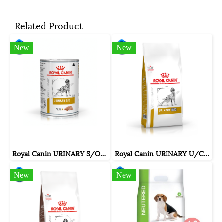
Related Product
New
New
Royal Canin URINARY S/O สุนัขโรคนิ่ว สลายนิ่วสตรูไวท์ ขนาดกระป๋อง 410 กรัม
Royal Canin URINARY U/C สุนัขโรคนิ่ว ชนิด ยูเรต แซนทีน ซิสทีน ขนาดถุง 2 กิโลกรัม
New
New