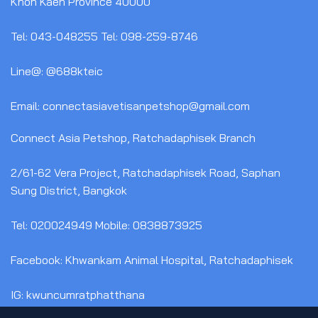
Khon Kaen Province 40000
Tel: 043-048255 Tel: 098-259-8746
Line@: @688kteic
Email: connectasiavetisanpetshop@gmail.com
Connect Asia Petshop, Ratchadaphisek Branch
2/61-62 Vera Project, Ratchadaphisek Road, Saphan
Sung District, Bangkok
Tel: 020024949 Mobile: 0838873925
Facebook: Khwankam Animal Hospital, Ratchadaphisek
IG: kwuncumratphatthana