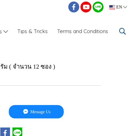
EN
Tips & Tricks
Terms and Conditions
Us
ัม ( จำนวน 12 ซอง )
Message Us