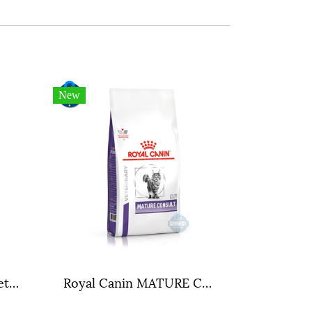
New
Hill's® Prescription Diet® i/d® Feline อาหารเม็ดสำหรับแมวปัญหาทางเดินอาหาร ขนาดถุง 1.8 กิโลกรัม.
Royal Canin MATURE CONSULT CAT ขนาดถุง ( 1.5 กิโลกรัม , 3.5 กิโลกรัม )