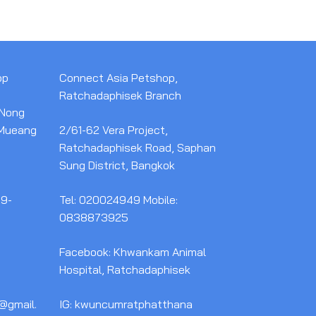
op
Connect Asia Petshop,
Ratchadaphisek Branch
 Nong
 Mueang
2/61-62 Vera Project,
Ratchadaphisek Road, Saphan
Sung District, Bangkok
59-
Tel: 020024949 Mobile:
0838873925
Facebook: Khwankam Animal
Hospital, Ratchadaphisek
@gmail.
IG: kwuncumratphatthana