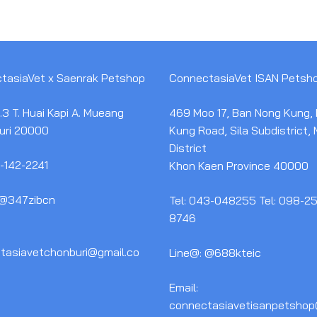
tasiaVet x Saenrak Petshop
ConnectasiaVet ISAN Petsh
3 T. Huai Kapi A. Mueang
469 Moo 17, Ban Nong Kung,
uri 20000
Kung Road, Sila Subdistrict,
District
1-142-2241
Khon Kaen Province 40000
 @347zibcn
Tel: 043-048255 Tel: 098-2
8746
tasiavetchonburi@gmail.co
Line@: @688kteic
Email:
connectasiavetisanpetshop